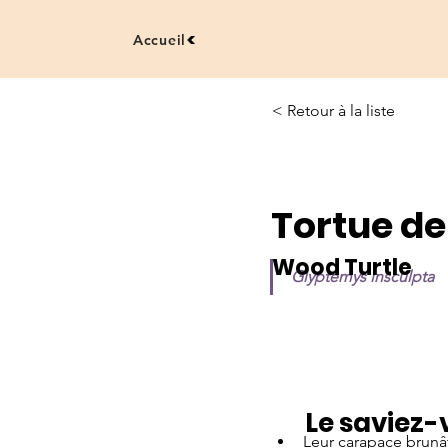
Accueil
< Retour à la liste
Tortue de
Wood Turtle
Glyptemys insculpta
Le saviez-
Leur carapace brunât