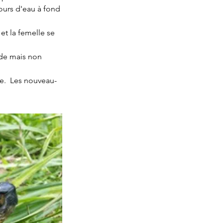
ours d'eau à fond 
t la femelle se 
ide mais non 
ée.  Les nouveau-