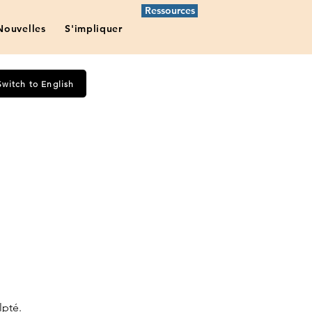
Ressources
Nouvelles
S'impliquer
Switch to English
able
pté.  