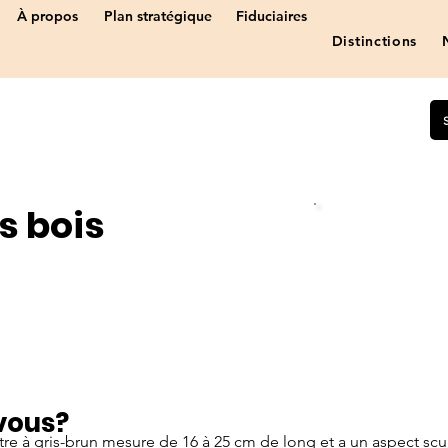
À propos
Plan stratégique
Fiduciaires
Distinctions
s bois
Statut:
Espèce vulnér
vous?
re à gris-brun mesure de 16 à 25 cm de long et a un aspect scul