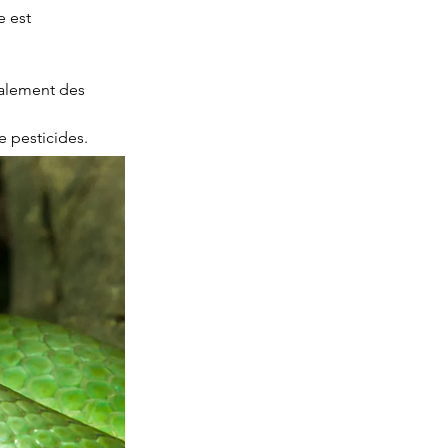
 est 
palement des 
e pesticides.