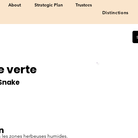
About
Strategic Plan
Trustees
Distinctions
e verte
Statut:
Susceptible
Snake
n
s les zones herbeuses humides.