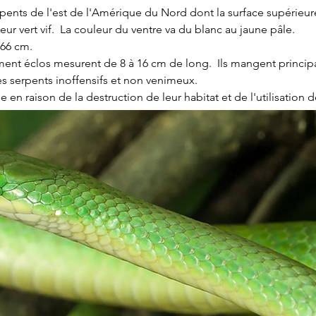
rpents de l'est de l'Amérique du Nord dont la surface supérieure
r vert vif.  La couleur du ventre va du blanc au jaune pâle.  
 66 cm.
ent éclos mesurent de 8 à 16 cm de long.  Ils mangent princi
es serpents inoffensifs et non venimeux.
en raison de la destruction de leur habitat et de l'utilisation d