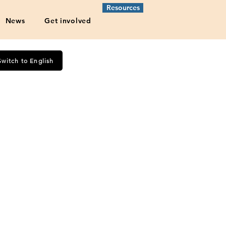
Resources
News
Get involved
Switch to English