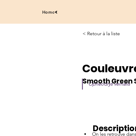
Home
< Retour à la liste
Couleuvr
Smooth Green 
Opheodrys vernalis 
Descriptio
On les retrouve dan