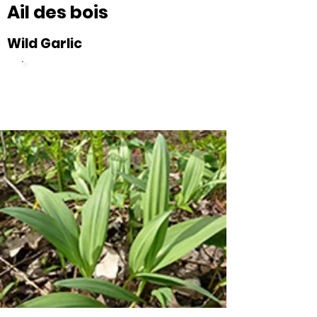
Ail des bois
Wild Garlic
Statut
Espèce
:
vulnéra
ble