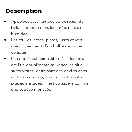
Description
Appelées aussi rampes ou poireaux de 
bois.  Il pousse dans les forêts riches et 
humides.
Les feuilles larges, plates, lisses et vert 
clair proviennent d'un bulbe de forme 
conique.
Parce qu'il est comestible, l'ail des bois 
est l'un des aliments sauvages les plus 
surexploités, entraînant des déclins dans 
certaines régions, comme l'ont montré 
plusieurs études.  Il est considéré comme 
une espèce menacée.
Crédit photo: Normand Dignard, MRN
Retour à la liste