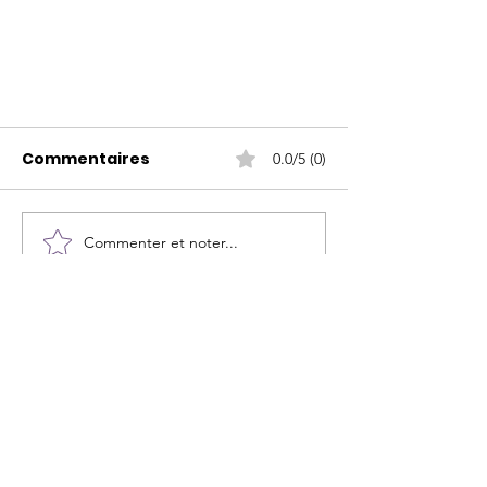
Commentaires
0.0/5 (0)
Commenter et noter...
ADRESSE
Siège social, Fiducie WILD
175, Chemin Louisa
Wentworth (QC) J8H 0C7
TÉLÉPHONE
(450) 562-0701
ext. 2917